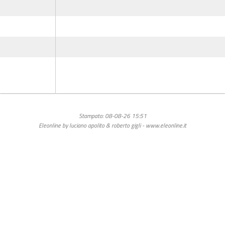
Stampato: 08-08-26 15:51
Eleonline by luciano apolito & roberto gigli - www.eleonline.it