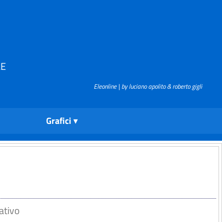
LE
Eleonline | by luciano apolito & roberto gigli
Grafici
ativo