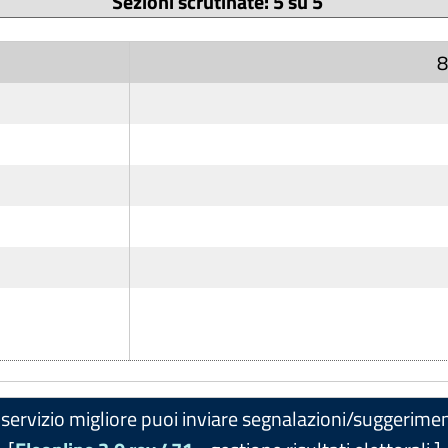
Sezioni scrutinate: 5 su 5
8
servizio migliore puoi inviare segnalazioni/suggerimen