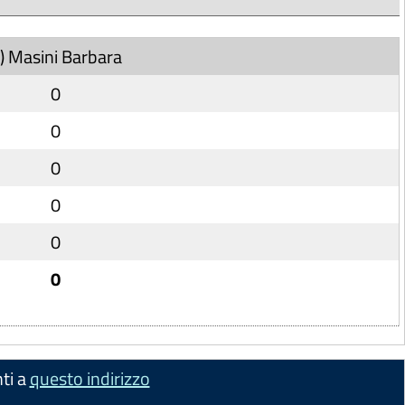
) Masini Barbara
0
0
0
0
0
0
ti a
questo indirizzo