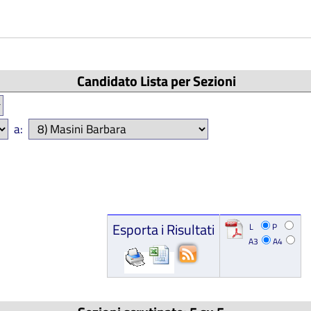
Candidato Lista per Sezioni
a:
Esporta i Risultati
L
P
A3
A4