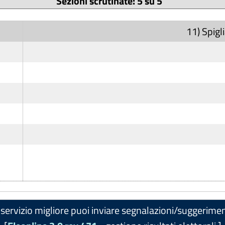
Sezioni scrutinate: 5 su 5
11) Spigl
servizio migliore puoi inviare segnalazioni/suggerimen