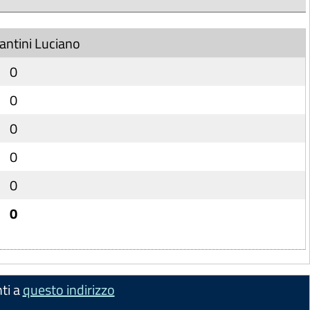
iantini Luciano
0
0
0
0
0
0
ti a
questo indirizzo