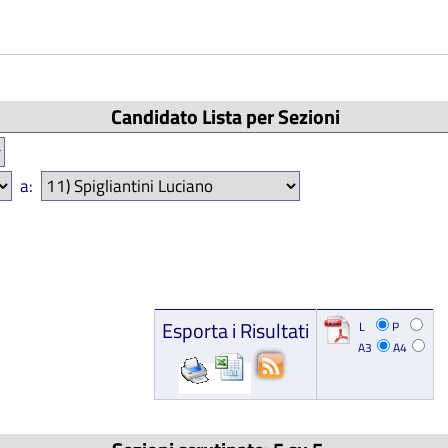
Candidato Lista per Sezioni
a:
Esporta i Risultati
L
P
A3
A4