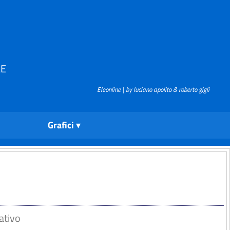
LE
Eleonline | by luciano apolito & roberto gigli
Grafici
ativo