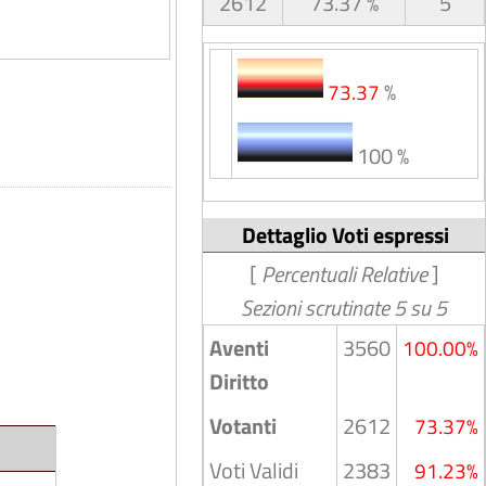
2612
73.37 %
5
%
73.37
100 %
Dettaglio Voti espressi
[
Percentuali Relative
]
Sezioni scrutinate 5 su 5
Aventi
3560
100.00%
Diritto
Votanti
2612
73.37%
Voti Validi
2383
91.23%