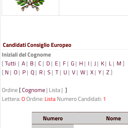
Candidati Consiglio Europeo
Iniziali del Cognome
[
Tutti
|
A
|
B
|
C
|
D
|
E
|
F
|
G
|
H
|
I
|
J
|
K
|
L
|
M
]
[
N
|
O
|
P
|
Q
|
R
|
S
|
T
|
U
|
V
|
W
|
X
|
Y
|
Z
]
Ordine
[
Cognome
| Lista |
]
Lettera:
Ordine:
Numero Candidati:
O
Lista
1
Numero
Nome