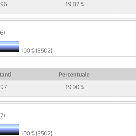
696
19.87 %
6)
100 % (3502)
tanti
Percentuale
697
19.90 %
7)
100 % (3502)