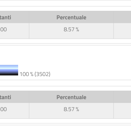
tanti
Percentuale
300
8.57 %
100 % (3502)
tanti
Percentuale
300
8.57 %