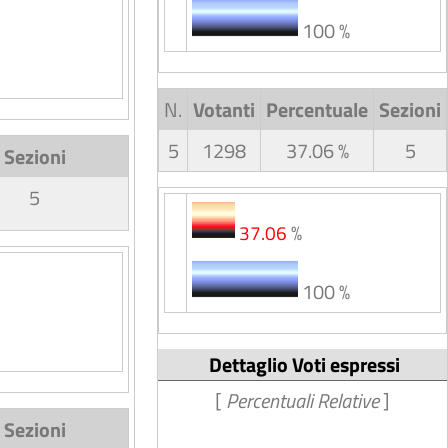
100 %
N.
Votanti
Percentuale
Sezioni
5
1298
37.06 %
5
Sezioni
5
%
37.06
100 %
Dettaglio Voti espressi
[
Percentuali Relative
]
Sezioni