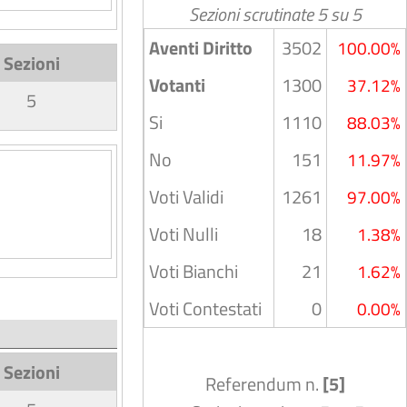
Sezioni scrutinate 5 su 5
Aventi Diritto
3502
100.00%
Sezioni
Votanti
1300
37.12%
5
Si
1110
88.03%
No
151
11.97%
Voti Validi
1261
97.00%
Voti Nulli
18
1.38%
Voti Bianchi
21
1.62%
Voti Contestati
0
0.00%
Sezioni
Referendum n.
[5]