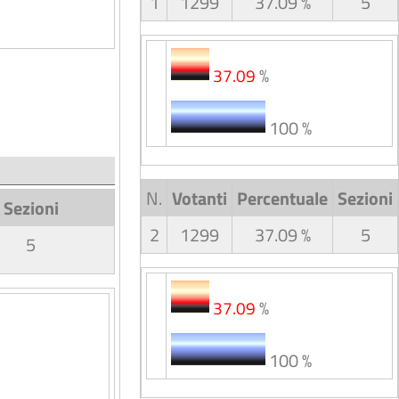
1
1299
37.09 %
5
%
37.09
100 %
N.
Votanti
Percentuale
Sezioni
Sezioni
2
1299
37.09 %
5
5
%
37.09
100 %