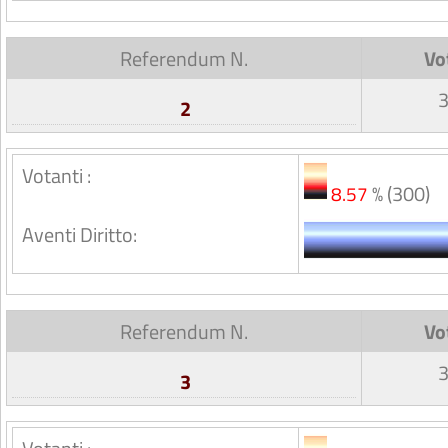
Referendum N.
Vo
2
Votanti :
% (300)
8.57
Aventi Diritto:
Referendum N.
Vo
3