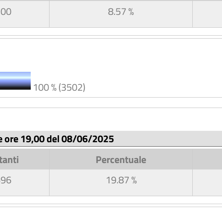
300
8.57 %
100 % (3502)
le ore 19,00 del 08/06/2025
tanti
Percentuale
696
19.87 %