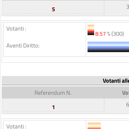
5
Votanti :
% (300)
8.57
Aventi Diritto:
Votanti al
Referendum N.
Vo
1
Votanti :