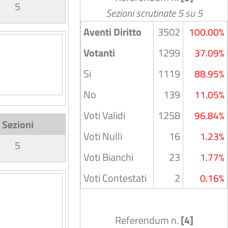
5
Sezioni scrutinate 5 su 5
Aventi Diritto
3502
100.00%
Votanti
1299
37.09%
Si
1119
88.95%
No
139
11.05%
Voti Validi
1258
96.84%
Sezioni
Voti Nulli
16
1.23%
5
Voti Bianchi
23
1.77%
Voti Contestati
2
0.16%
Referendum n.
[4]