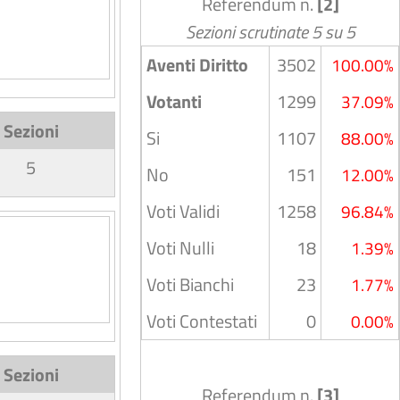
Referendum n.
[2]
Sezioni scrutinate 5 su 5
Aventi Diritto
3502
100.00%
Votanti
1299
37.09%
Sezioni
Si
1107
88.00%
5
No
151
12.00%
Voti Validi
1258
96.84%
Voti Nulli
18
1.39%
Voti Bianchi
23
1.77%
Voti Contestati
0
0.00%
Sezioni
Referendum n.
[3]