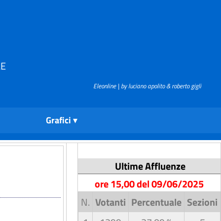
LE
Eleonline | by luciano apolito & roberto gigli
Grafici
Ultime Affluenze
ore 15,00 del 09/06/2025
N.
Votanti
Percentuale
Sezioni