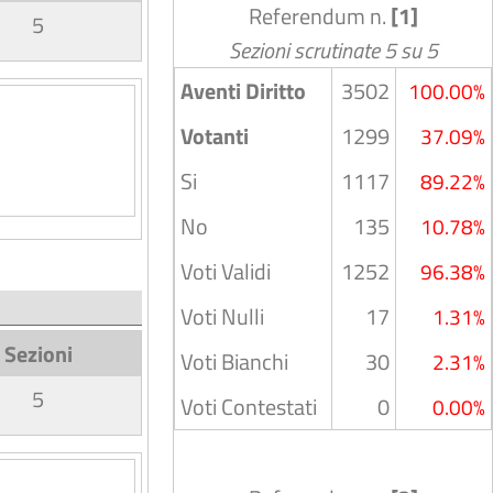
Referendum n.
[1]
5
Sezioni scrutinate 5 su 5
Aventi Diritto
3502
100.00%
Votanti
1299
37.09%
Si
1117
89.22%
No
135
10.78%
Voti Validi
1252
96.38%
Voti Nulli
17
1.31%
Sezioni
Voti Bianchi
30
2.31%
5
Voti Contestati
0
0.00%